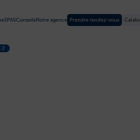
ne
SPAS
Conseils
Notre agence
Prendre rendez-vous
Catal
n 2