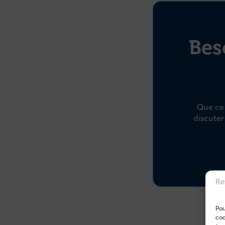
Bes
Que ce s
discuter
Re
Pou
coo