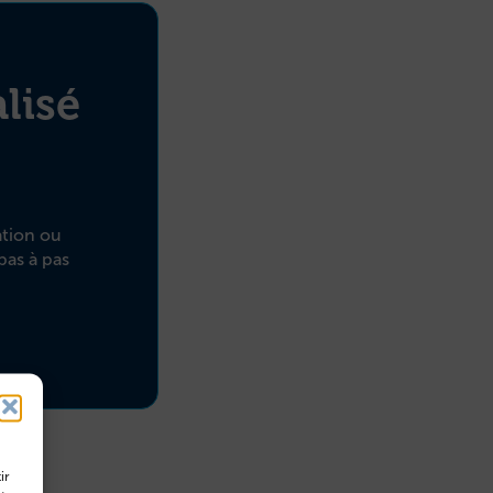
lisé
ation ou
pas à pas
ir