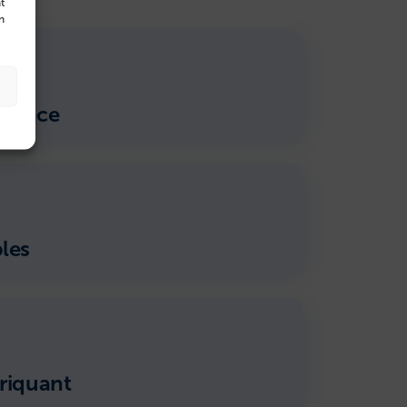
t
n
France
les
riquant