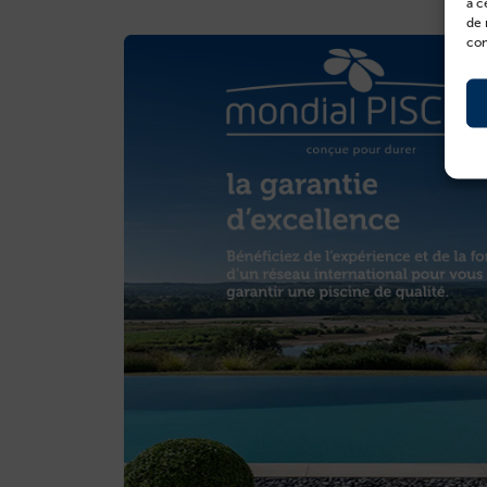
à c
de 
con