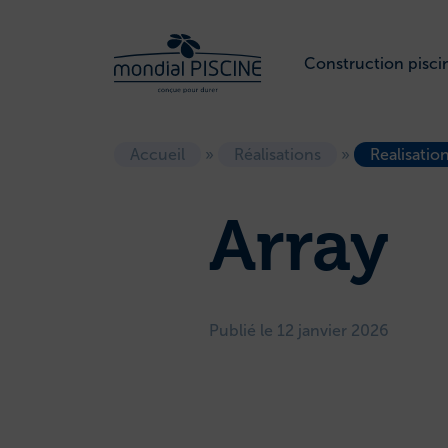
Construction pisci
Accueil
»
Réalisations
»
Realisatio
Array
Publié le 12 janvier 2026