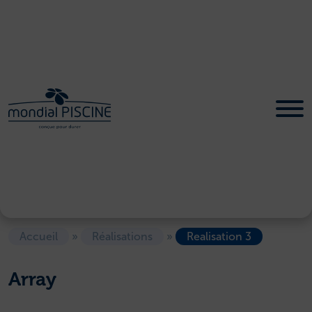
Accueil
»
Réalisations
»
Realisation 3
Array