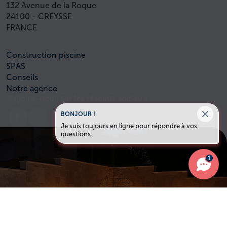
132 Avenue de la Roque
24100 - CREYSSE
FRANCE
Construction piscine
SPAS
Conseils
Notre agence
Rejoins-nous sur les réseaux sociaux
BONJOUR !
Je suis toujours en ligne pour répondre à vos
questions.
1