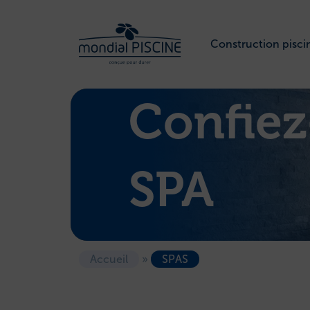
Construction pisci
Confiez
SPA
Accueil
»
SPAS