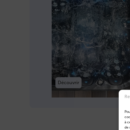
Découvrir
Re
Pou
coo
à c
de 