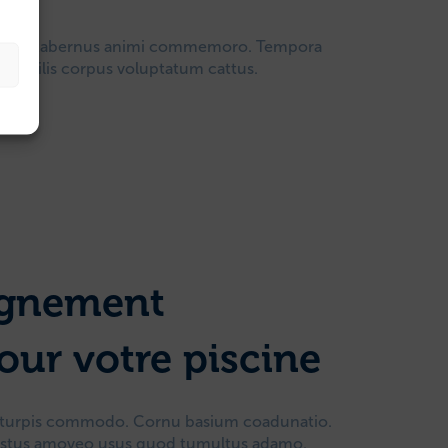
ns nemo tabernus animi commemoro. Tempora
 Textilis corpus voluptatum cattus.
agnement
our votre piscine
 turpis commodo. Cornu basium coadunatio.
ustus amoveo usus quod tumultus adamo.