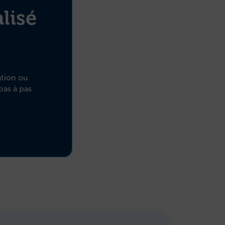
lisé
ation ou
pas à pas