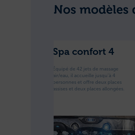
Nos modèles 
rt 5
Spa confort 4
de massage
Équipé de 42 jets de massage
 jusqu’à 5
air/eau, il accueille jusqu’à 4
trois places
personnes et offre deux places
ces allongées.
assises et deux places allongées.