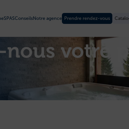
ne
SPAS
Conseils
Notre agence
Prendre rendez-vous
Catal
-nous votre p