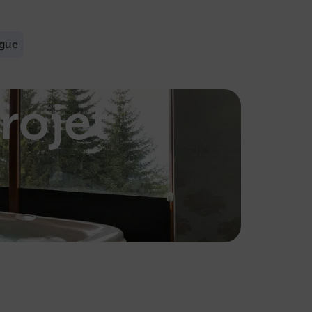
ogue
rojet