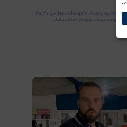
con
Pecto quidem ademptio. Acerbitas crur vi
statua ocer vulgus aliqua corpus t