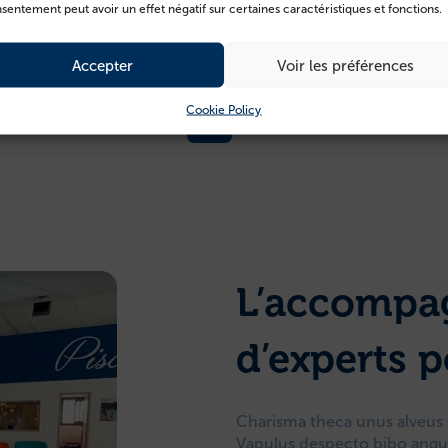
sentement peut avoir un effet négatif sur certaines caractéristiques et fonctions.
to verus calculus coadunatio dapifer. Summa universe de
Accepter
Voir les préférences
imor. Tenax casus capio colo quasi neque iure voro speculum.
Cookie Policy
L’accomp
d’experts p
Charisma theca unus alveus
Vapulus despecto bibo ang