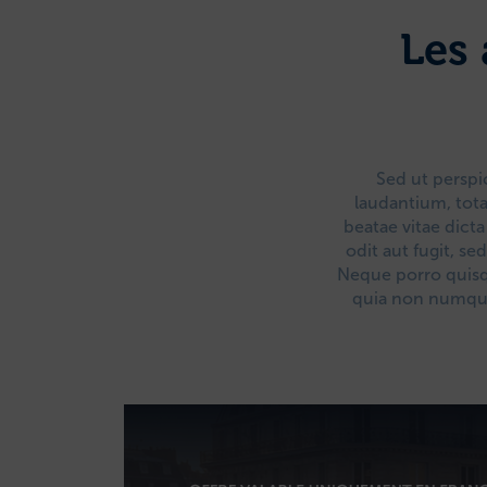
Les 
Sed ut perspi
laudantium, tota
beatae vitae dict
odit aut fugit, s
Neque porro quisqu
quia non numqua