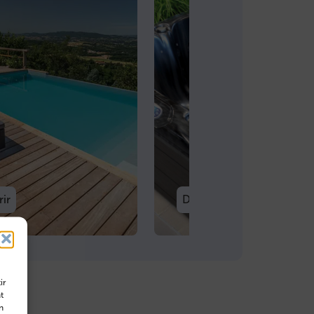
ir
Découvrir
ir
t
n