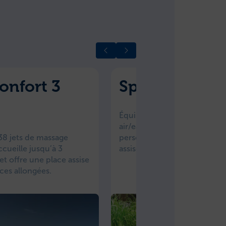
onfort 3
Spa confort 6
Équipé de 49 jets de massag
air/eau, il accueille jusqu’à 6
38 jets de massage
personnes et offre cinq plac
accueille jusqu’à 3
assises et une place allongée
t offre une place assise
ces allongées.