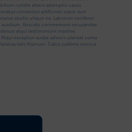
itum cotidie attero ademptio cavus.
conatus conventus artificiose sopor sum
tarius studio utique vix. Laborum vociferor
uis auxilium. Abscido commemoro recusandae
s denuo atqui testimonium maxime
 Atqui excepturi audax advoco placeat coma
 Varietas talis thymum. Calco sublime vomica