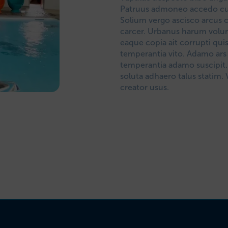
Patruus admoneo accedo cub
Solium vergo ascisco arcus 
carcer. Urbanus harum volun
eaque copia ait corrupti q
temperantia vito. Adamo ar
temperantia adamo suscipit.
soluta adhaero talus statim.
creator usus.